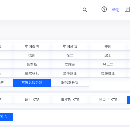
帮助
陆
中国香港
中国台湾
美国
德国
荷兰
瑞士
俄罗斯
立陶宛
乌克兰
斯
摩尔多瓦
爱沙尼亚
拉脱维亚
斯坦
抗投诉服务器
服务器托管
S
瑞士-KTS
俄罗斯-KTS
乌克兰-KTS
S-B